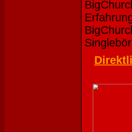
BigChurch
Erfahrung
BigChurch
Singlebör
Direkt