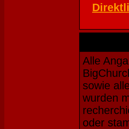
Direkt
Alle Ang
BigChurc
sowie all
wurden mi
recherch
oder sta