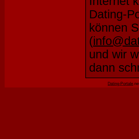
Internet 
Dating-Por
können S
(
info@dat
und wir w
dann schn
Dating-Portale
.ne