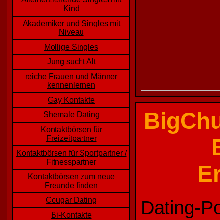
Kind
Akademiker und Singles mit
Niveau
Mollige Singles
Jung sucht Alt
reiche Frauen und Männer
kennenlernen
Gay Kontakte
BigChu
Shemale Dating
Kontaktbörsen für
Freizeitpartner
Kontaktbörsen für Sportpartner /
Fitnesspartner
E
Kontaktbörsen zum neue
Freunde finden
Cougar Dating
Dating-Po
Bi-Kontakte