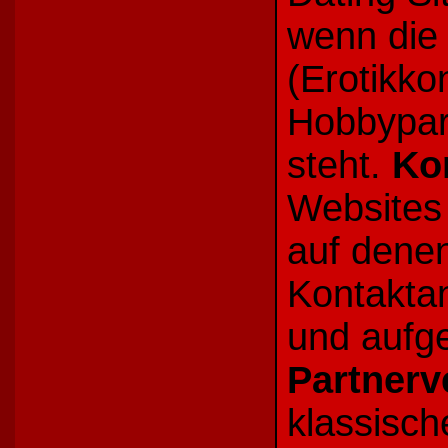
wenn die
(Erotikko
Hobbypart
steht.
Ko
Websites 
auf dene
Kontaktan
und aufg
Partnerv
klassisc