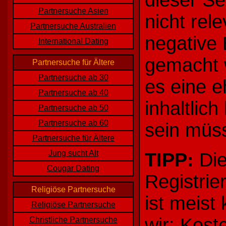
dieser Sei
Partnersuche Asien
nicht rel
Partnersuche Australien
negative
International Dating
gemacht w
Partnersuche für Ältere
Partnersuche ab 30
es eine e
Partnersuche ab 40
inhaltlic
Partnersuche ab 50
Partnersuche ab 60
sein müs
Partnersuche für Ältere
Jung sucht Alt
TIPP:
Die
Cougar Dating
Registrie
Religiöse Partnersuche
ist meist
Religiöse Partnersuche
wir: Kost
Christliche Partnersuche