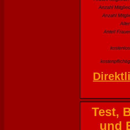
Anzahl Mitglied
Anzahl Mitgl
Alte
Anteil Fraue
kostenlos
kostenpflichti
Direkt
Test, 
und E