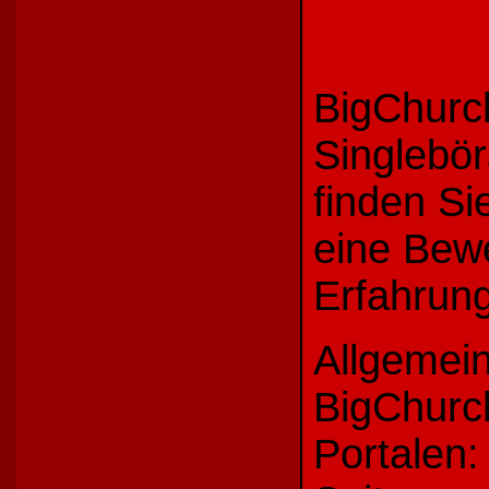
BigChurch
Singlebör
finden Si
eine Bew
Erfahrung
Allgemein
BigChurc
Portalen