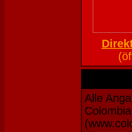
Direk
(ö
Alle Ang
Colombia
(www.col