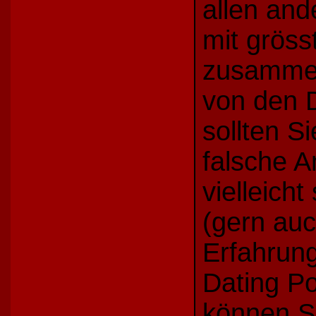
allen and
mit gröss
zusamme
von den D
sollten S
falsche 
vielleich
(gern auc
Erfahrung
Dating P
können Si