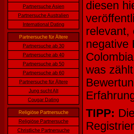
diesen hi
Partnersuche Asien
veröffentl
Partnersuche Australien
International Dating
relevant,
Partnersuche für Ältere
negative 
Partnersuche ab 30
Colombia
Partnersuche ab 40
Partnersuche ab 50
was zählt
Partnersuche ab 60
Bewertung
Partnersuche für Ältere
Jung sucht Alt
Erfahrun
Cougar Dating
TIPP:
Die
Religiöse Partnersuche
Religiöse Partnersuche
Registrie
Christliche Partnersuche