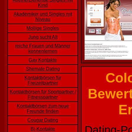
Kind
Akademiker und Singles mit
Niveau
Mollige Singles
Jung sucht Alt
reiche Frauen und Männer
kennenlernen
Gay Kontakte
Shemale Dating
Col
Kontaktbörsen für
Freizeitpartner
Bewert
Kontaktbörsen für Sportpartner /
Fitnesspartner
E
Kontaktbörsen zum neue
Freunde finden
Cougar Dating
Dating-Po
Bi-Kontakte