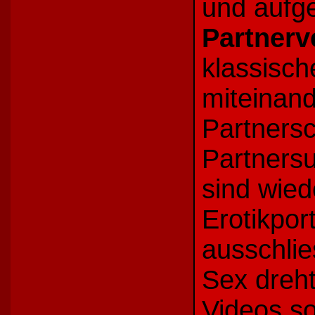
und aufg
Partnerv
klassisc
miteinand
Partners
Partners
sind wie
Erotikpor
ausschlie
Sex dreht
Videos s