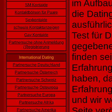
im Aufbau
SM Kontakte
die Datin
Kontaktbörsen für Paare
Sexkontakte
ausführli
schwule Kontaktanzeigen
Test für 
Gay Kontakte
Partnersuche ohne Anmeldung
gegebener
/ Registrierung
finden se
International Dating
Erfahrun
Partnersuche Deutschland
Partnersuche Österreich
haben, da
Partnersuche Schweiz
Erfahrun
Partnersuche Osteuropa
Partnersuche Europa
und wir w
Partnersuche Afrika
Seite verö
Partnersuche Amerika