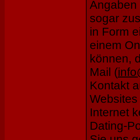
Angaben b
sogar zus
in Form e
einem Onl
können, d
Mail (
info
Kontakt 
Websites 
Internet 
Dating-Po
S
ie uns
g