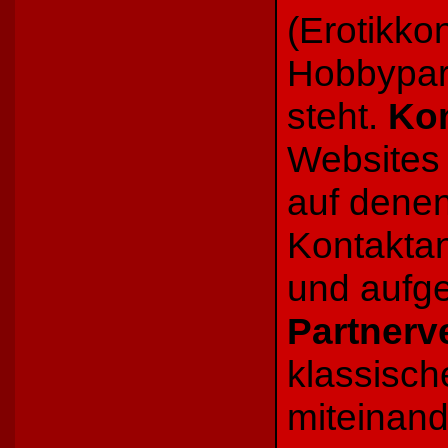
(Erotikkon
Hobbypart
steht.
Kon
Websites 
auf dene
Kontaktan
und aufg
Partnerv
klassisc
miteinand