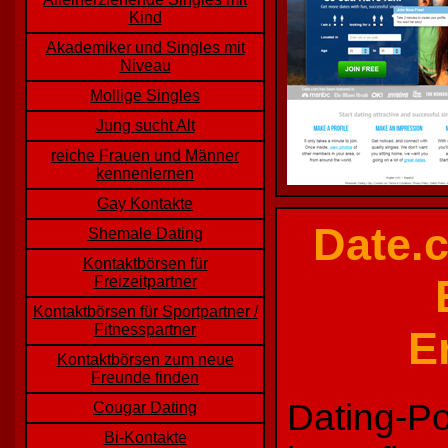
Kind
Akademiker und Singles mit
Niveau
Mollige Singles
Jung sucht Alt
reiche Frauen und Männer
kennenlernen
Gay Kontakte
Date.c
Shemale Dating
Kontaktbörsen für
Freizeitpartner
Kontaktbörsen für Sportpartner /
Fitnesspartner
E
Kontaktbörsen zum neue
Freunde finden
Dating-Po
Cougar Dating
Bi-Kontakte