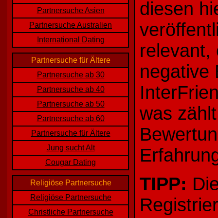
diesen hi
Partnersuche Asien
veröffentl
Partnersuche Australien
International Dating
relevant,
Partnersuche für Ältere
negative 
Partnersuche ab 30
InterFri
Partnersuche ab 40
Partnersuche ab 50
was zählt
Partnersuche ab 60
Bewertung
Partnersuche für Ältere
Jung sucht Alt
Erfahrun
Cougar Dating
TIPP:
Die
Religiöse Partnersuche
Religiöse Partnersuche
Registrie
Christliche Partnersuche