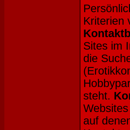
Persönlic
Kriterien
Kontakt
Sites im 
die Such
(Erotikko
Hobbypart
steht.
Ko
Websites 
auf dene