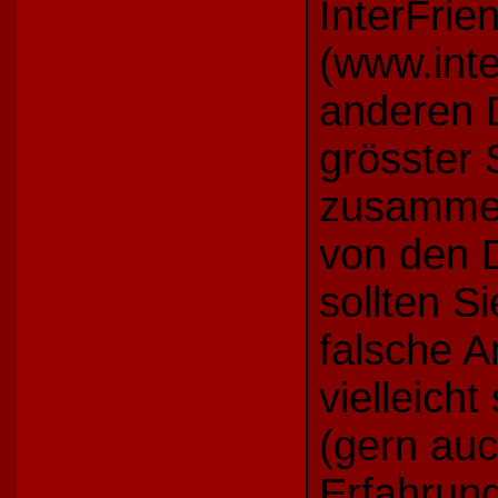
InterFrie
(www.inte
anderen 
grösster 
zusamme
von den D
sollten S
falsche 
vielleich
(gern auc
Erfahrung