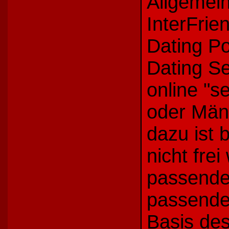
Allgemein
InterFrie
Dating Po
Dating Se
online "s
oder Män
dazu ist 
nicht fre
passende 
passende
Basis des