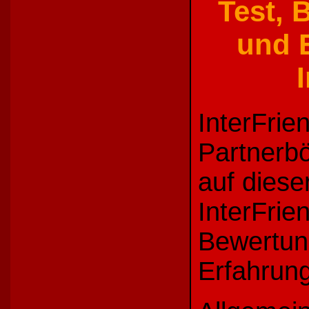
Test, 
und E
InterFrie
Partnerbö
auf dieser
InterFrie
Bewertun
Erfahrung