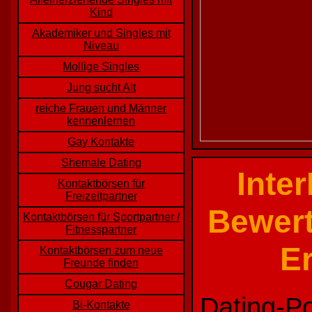
Kind
Akademiker und Singles mit
Niveau
Mollige Singles
Jung sucht Alt
reiche Frauen und Männer
kennenlernen
Gay Kontakte
Shemale Dating
Inter
Kontaktbörsen für
Freizeitpartner
Bewert
Kontaktbörsen für Sportpartner /
Fitnesspartner
E
Kontaktbörsen zum neue
Freunde finden
Cougar Dating
Dating-Po
Bi-Kontakte