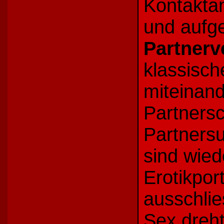
Kontaktan
und aufg
Partnerv
klassisc
miteinand
Partners
Partners
sind wie
Erotikpor
ausschlie
Sex dreht