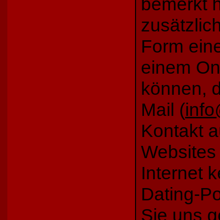
bemerkt h
zusätzlic
Form eine
einem Onl
können, d
Mail (
info
Kontakt 
Websites 
Internet 
Dating-Po
S
ie uns
g