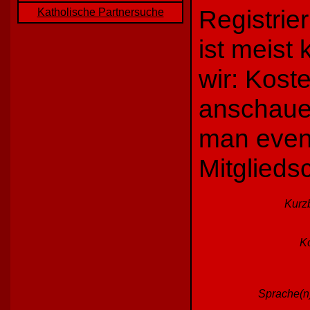
Registrie
Katholische Partnersuche
ist meist
wir: Kost
anschaue
man event
Mitglieds
Kurz
Ko
Sprache(n)