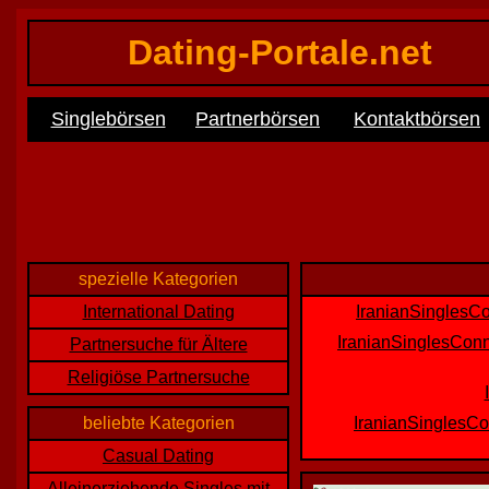
Dating-Portale.net
Singlebörsen
Partnerbörsen
Kontaktbörsen
spezielle Kategorien
International Dating
IranianSinglesCo
IranianSinglesConn
Partnersuche für Ältere
Religiöse Partnersuche
beliebte Kategorien
IranianSinglesCo
Casual Dating
Alleinerziehende Singles mit