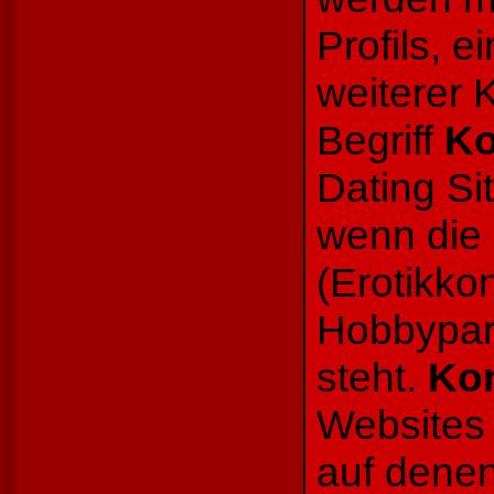
Profils, e
weiterer 
Begriff
Ko
Dating Si
wenn die
(Erotikkon
Hobbypart
steht.
Kon
Websites 
auf dene