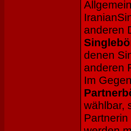
Allgemein
IranianS
anderen D
Singlebö
denen Sin
anderen 
Im Gegens
Partnerb
wählbar,
Partnerin
werden me