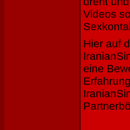
dreht und
Videos s
Sexkontak
Hier auf d
IranianSi
eine Bew
Erfahrung
IranianSi
Partnerbö