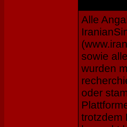
Alle Anga
IranianSi
(www.iran
sowie all
wurden mi
recherch
oder sta
Plattforme
trotzdem 