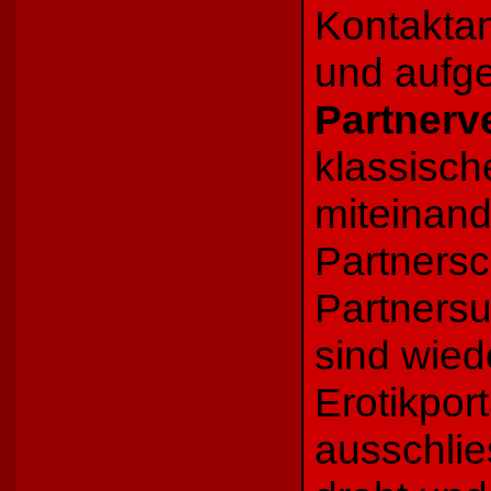
Kontaktan
und aufg
Partnerv
klassisc
miteinand
Partners
Partnersu
sind wied
Erotikpor
ausschlie