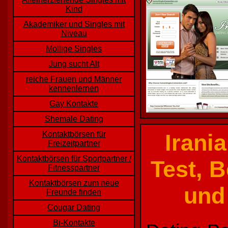
Kind
Akademiker und Singles mit
Niveau
Mollige Singles
Jung sucht Alt
reiche Frauen und Männer
kennenlernen
Gay Kontakte
Shemale Dating
Kontaktbörsen für
Irani
Freizeitpartner
Kontaktbörsen für Sportpartner /
Test, 
Fitnesspartner
Kontaktbörsen zum neue
und
Freunde finden
Cougar Dating
Bi-Kontakte