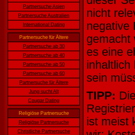
dieser Sei
Partnersuche Asien
nicht rel
Partnersuche Australien
negative 
International Dating
gemacht w
Partnersuche für Ältere
Partnersuche ab 30
es eine e
Partnersuche ab 40
inhaltlic
Partnersuche ab 50
Partnersuche ab 60
sein müs
Partnersuche für Ältere
Jung sucht Alt
TIPP:
Die
Cougar Dating
Registrie
Religiöse Partnersuche
ist meist
Religiöse Partnersuche
wir: Kost
Christliche Partnersuche