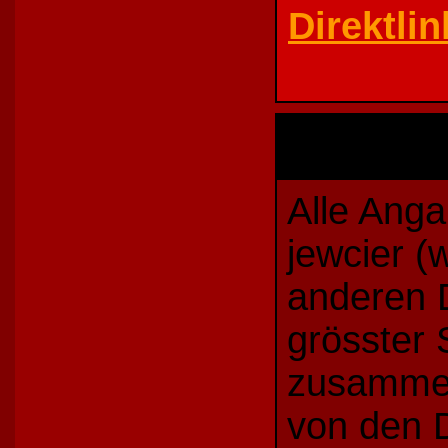
Direktlin
Alle Ang
jewcier (
anderen 
grösster 
zusamme
von den D