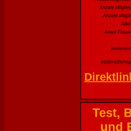
Anzahl Mitglied
Anzahl Mitgl
Alte
Anteil Fraue
kostenlos
kostenpflichti
Direktlin
Test, 
und E