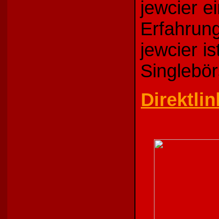
jewcier e
Erfahrung
jewcier is
Singlebör
Direktlin