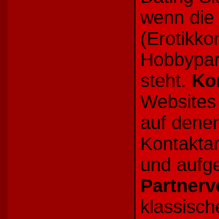
wenn die
(Erotikko
Hobbypart
steht.
Ko
Websites 
auf dene
Kontaktan
und aufg
Partnerv
klassisc