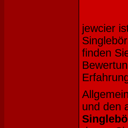
jewcier is
Singlebör
finden Si
Bewertun
Erfahrung
Allgemein
und den a
Singlebö