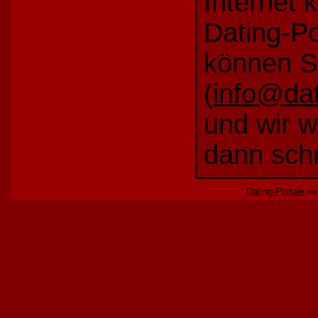
Internet 
Dating-Por
können S
(
info@dat
und wir w
dann schn
Dating-Portale
.ne