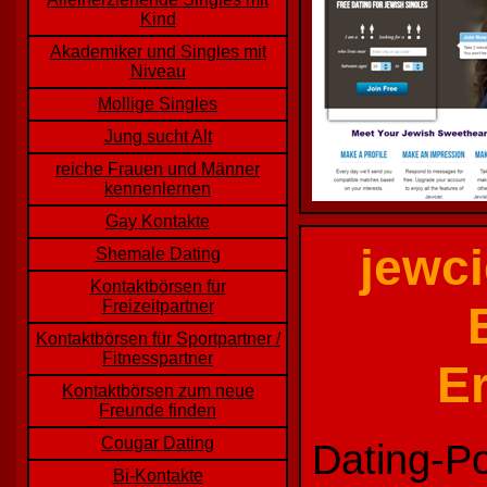
Kind
Akademiker und Singles mit
Niveau
Mollige Singles
Jung sucht Alt
reiche Frauen und Männer
kennenlernen
Gay Kontakte
jewci
Shemale Dating
Kontaktbörsen für
Freizeitpartner
Kontaktbörsen für Sportpartner /
Fitnesspartner
E
Kontaktbörsen zum neue
Freunde finden
Cougar Dating
Dating-Po
Bi-Kontakte