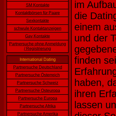
im Aufbau
SM Kontakte
die Datin
Kontaktbörsen für Paare
Sexkontakte
einem aus
schwule Kontaktanzeigen
und der T
Gay Kontakte
Partnersuche ohne Anmeldung
gegebener
/ Registrierung
finden se
International Dating
Partnersuche Deutschland
Erfahrun
Partnersuche Österreich
haben, d
Partnersuche Schweiz
Partnersuche Osteuropa
ihren Er
Partnersuche Europa
lassen un
Partnersuche Afrika
Partnersuche Amerika