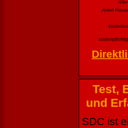
Alte
Anteil Fraue
kostenlos
kostenpflichti
Direkt
Test,
und Erf
SDC ist e