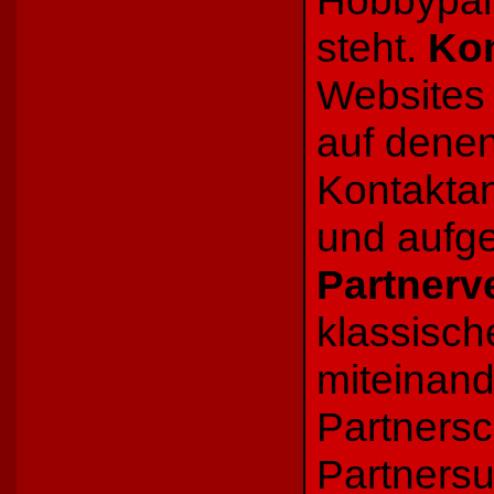
steht.
Kon
Websites 
auf dene
Kontaktan
und aufg
Partnerv
klassisc
miteinand
Partners
Partnersu