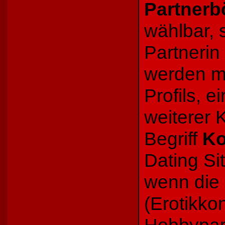
Partnerb
wählbar,
Partnerin
werden me
Profils, e
weiterer 
Begriff
Ko
Dating Si
wenn die
(Erotikkon
Hobbypart