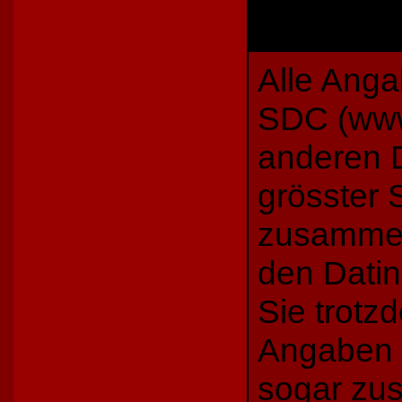
Alle Anga
SDC (www
anderen D
grösster 
zusammen
den Datin
Sie trotz
Angaben b
sogar zus