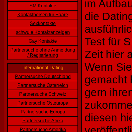
im Aufbau
SM Kontakte
die Datin
Kontaktbörsen für Paare
Sexkontakte
ausführli
schwule Kontaktanzeigen
Test für 
Gay Kontakte
Partnersuche ohne Anmeldung
Zeit hier 
/ Registrierung
Wenn Sie
International Dating
gemacht 
Partnersuche Deutschland
Partnersuche Österreich
gern ihre
Partnersuche Schweiz
zukommen
Partnersuche Osteuropa
Partnersuche Europa
diesen hi
Partnersuche Afrika
veröffentl
Partnersuche Amerika