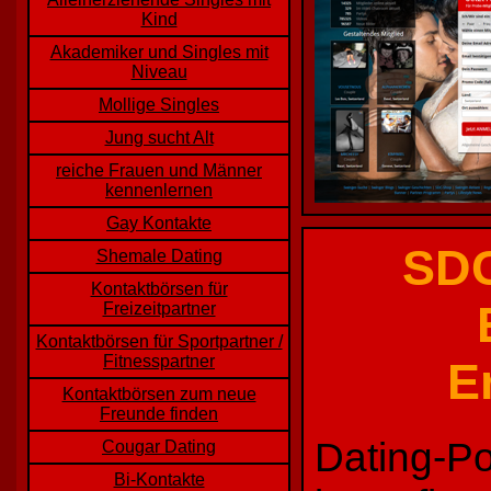
Kind
Akademiker und Singles mit
Niveau
Mollige Singles
Jung sucht Alt
reiche Frauen und Männer
kennenlernen
Gay Kontakte
SDC
Shemale Dating
Kontaktbörsen für
Freizeitpartner
Kontaktbörsen für Sportpartner /
Fitnesspartner
E
Kontaktbörsen zum neue
Freunde finden
Dating-Po
Cougar Dating
Bi-Kontakte