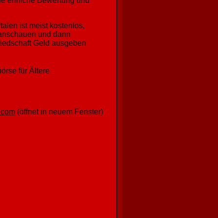
ne ehrliche Bewertung und
len ist meist kostenlos,
e anschauen und dann
gliedschaft Geld ausgeben
örse für Ältere
.com
(öffnet in neuem Fenster)