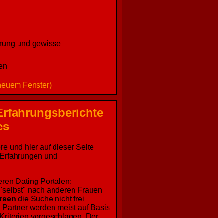
erung und gewisse
nen
 neuem Fenster)
Erfahrungsberichte
es
re und hier auf dieser Seite
, Erfahrungen und
ren Dating Portalen:
 "selbst" nach anderen Frauen
rsen
die Suche nicht frei
 Partner werden meist auf Basis
 Kriterien vorgeschlagen. Der