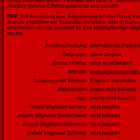
SeniorSoulmates gemacht wurden, was zählt ist, dass es ei
inhaltlich korrekte Erfahrungsberichte sein müssen.
TIPP:
Die Anmeldung bzw. Registrierung bei den Dating Porta
deshalb empfehlen wir: Kostenfrei anmelden, alles in Ruh
entscheiden, ob man eventuell für eine kostenpflichtige Mit
möchte.
Kurzbeschreibung:
internationale Partnerb
Zielgruppe:
ältere Singles
Kosten / Preise:
noch nicht bekannt
Website:
www.seniorsoulmates
Sprache(n) der Website:
Englisch und Andere
Mobilversion:
(noch) nicht bekannt
App:
(noch) nicht bekannt
Anzahl Mitglieder Gesamt:
nicht bekannt
Anzahl Mitglieder Deutschland:
nicht bekannt
Anzahl Mitglieder Österreich:
nicht bekannt
Anzahl Mitglieder Schweiz:
nicht bekannt