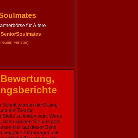
Soulmates
artnerbörse für Ältere
u SeniorSoulmates
n neuem Fenster)
 Bewertung,
ungsberichte
n Schritt werden die Dating
nd der Test für
 Stelle zu finden sein. Wenn
, dann können Sie uns gern
sen hier auf dieser Seite
uch negative Erfahrungen mit