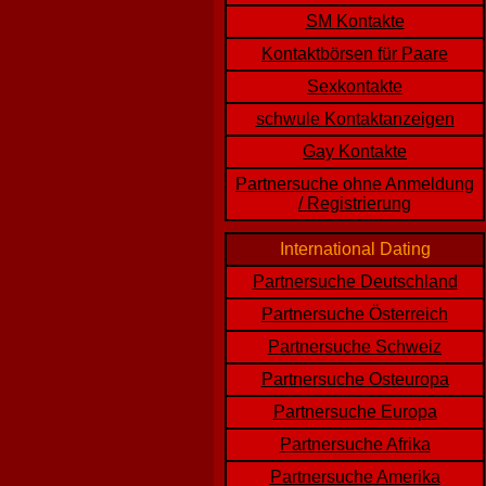
SM Kontakte
Kontaktbörsen für Paare
Sexkontakte
schwule Kontaktanzeigen
Gay Kontakte
Partnersuche ohne Anmeldung
/ Registrierung
International Dating
Partnersuche Deutschland
Partnersuche Österreich
Partnersuche Schweiz
Partnersuche Osteuropa
Partnersuche Europa
Partnersuche Afrika
Partnersuche Amerika