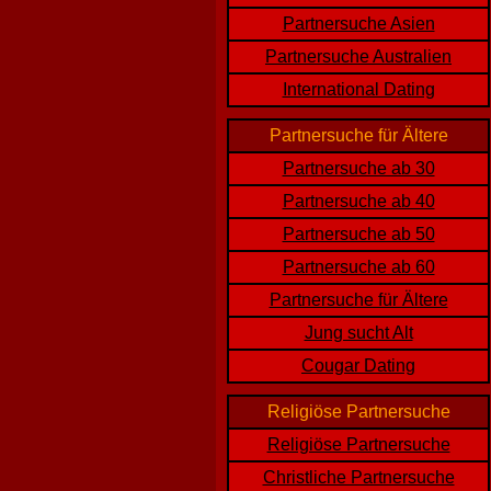
Partnersuche Asien
Partnersuche Australien
International Dating
Partnersuche für Ältere
Partnersuche ab 30
Partnersuche ab 40
Partnersuche ab 50
Partnersuche ab 60
Partnersuche für Ältere
Jung sucht Alt
Cougar Dating
Religiöse Partnersuche
Religiöse Partnersuche
Christliche Partnersuche