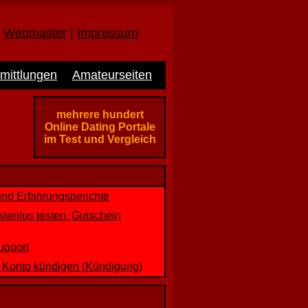
|
Webmaster
|
Impressum
mittlungen
Amateurseiten
mehrere hundert
Online Dating Portale
im Test und Vergleich
und Erfahrungsberichte
tenlos testen, Gutschein
upport
d Konto kündigen (Kündigung)