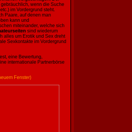
et gebräuchlich, wenn die Suche
etc.) im Vordergrund steht.
uch Paare, auf denen man
geben kann und
schen miteinander, welche sich
ateurseiten
sind wiederum
ch alles um Erotik und Sex dreht
eale Sexkontakte im Vordergrund
Test, eine Bewertung,
ine internationale Partnerbörse
 neuem Fenster)