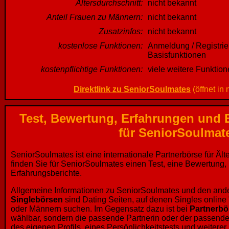
Altersdurchschnitt:
nicht bekannt
Anteil Frauen zu Männern:
nicht bekannt
Zusatzinfos:
nicht bekannt
kostenlose Funktionen:
Anmeldung / Registri
Basisfunktionen
kostenpflichtige Funktionen:
viele weitere Funktio
Direktlink zu SeniorSoulmates
(öffnet in
Test, Bewertung, Erfahrungen und 
für SeniorSoulmat
SeniorSoulmates ist eine internationale Partnerbörse für Älte
finden Sie für SeniorSoulmates einen Test, eine Bewertung
Erfahrungsberichte.
Allgemeine Informationen zu SeniorSoulmates und den ande
Singlebörsen
sind Dating Seiten, auf denen Singles online
oder Männern suchen. Im Gegensatz dazu ist bei
Partnerbö
wählbar, sondern die passende Partnerin oder der passende
des eigenen Profils, eines Persönlichkeitstests und weiterer