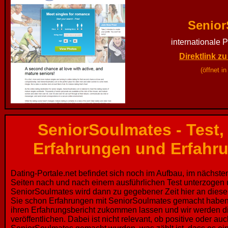
Senior
internationale P
Direktlink z
(öffnet i
SeniorSoulmates - Test,
Erfahrungen und Erfahr
Dating-Portale.net befindet sich noch im Aufbau, im nächste
Seiten nach und nach einem ausführlichen Test unterzogen u
SeniorSoulmates wird dann zu gegebener Zeit hier an dieser
Sie schon Erfahrungen mit SeniorSoulmates gemacht haben
ihren Erfahrungsbericht zukommen lassen und wir werden die
veröffentlichen. Dabei ist nicht relevant, ob positive oder a