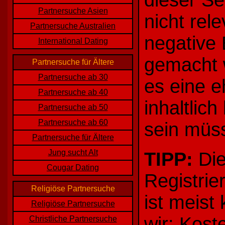
dieser Sei
Partnersuche Asien
nicht rel
Partnersuche Australien
negative 
International Dating
gemacht w
Partnersuche für Ältere
Partnersuche ab 30
es eine e
Partnersuche ab 40
inhaltlic
Partnersuche ab 50
Partnersuche ab 60
sein müs
Partnersuche für Ältere
Jung sucht Alt
TIPP:
Die
Cougar Dating
Registrie
Religiöse Partnersuche
ist meist
Religiöse Partnersuche
wir: Kost
Christliche Partnersuche