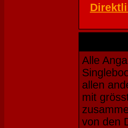
Direktl
Alle Ang
Singleboo
allen and
mit gröss
zusamme
von den D