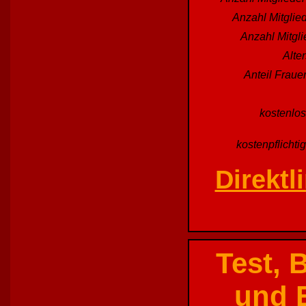
Anzahl Mitglied
Anzahl Mitgl
Alte
Anteil Fraue
kostenlos
kostenpflichti
Direktl
Test, 
und E