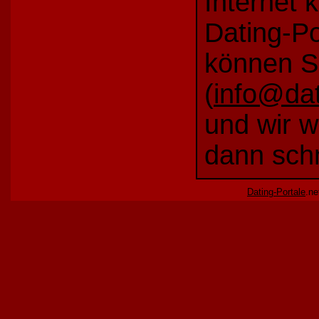
Internet 
Dating-Por
können S
(
info@dat
und wir w
dann schn
Dating-Portale
.ne