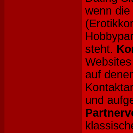
wenn die
(Erotikko
Hobbypart
steht.
Ko
Websites 
auf dene
Kontaktan
und aufg
Partnerv
klassisc