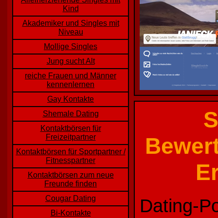
Kind
Akademiker und Singles mit
Niveau
Mollige Singles
Jung sucht Alt
reiche Frauen und Männer
kennenlernen
Gay Kontakte
S
Shemale Dating
Kontaktbörsen für
Freizeitpartner
Bewert
Kontaktbörsen für Sportpartner /
Fitnesspartner
E
Kontaktbörsen zum neue
Freunde finden
Cougar Dating
Dating-Po
Bi-Kontakte