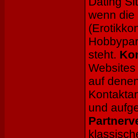
Dating Si
wenn die
(Erotikkon
Hobbypart
steht.
Kon
Websites 
auf dene
Kontaktan
und aufg
Partnerv
klassisc