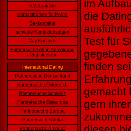
im Aufbau
SM Kontakte
die Datin
Kontaktbörsen für Paare
Sexkontakte
ausführli
schwule Kontaktanzeigen
Test für 
Gay Kontakte
Partnersuche ohne Anmeldung
gegebener
/ Registrierung
finden se
International Dating
Erfahrun
Partnersuche Deutschland
Partnersuche Österreich
gemacht 
Partnersuche Schweiz
gern ihre
Partnersuche Osteuropa
Partnersuche Europa
zukommen
Partnersuche Afrika
diesen hi
Partnersuche Amerika