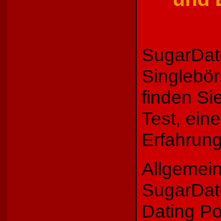
SugarDate
Singlebör
finden Si
Test, ein
Erfahrung
Allgemein
SugarDat
Dating Po