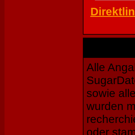
Direktli
Alle Anga
SugarDat
sowie all
wurden mi
recherch
oder sta