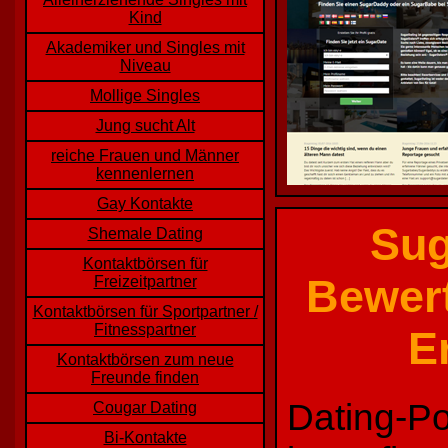
Kind
Akademiker und Singles mit
Niveau
Mollige Singles
Jung sucht Alt
reiche Frauen und Männer
kennenlernen
Gay Kontakte
Sug
Shemale Dating
Kontaktbörsen für
Bewer
Freizeitpartner
Kontaktbörsen für Sportpartner /
Fitnesspartner
E
Kontaktbörsen zum neue
Freunde finden
Dating-Po
Cougar Dating
Bi-Kontakte