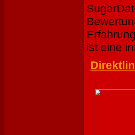
SugarDate
Bewertun
Erfahrung
ist eine i
Direktli